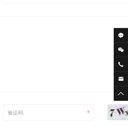
在线
微信
177
lzh
TOP
验证码
*